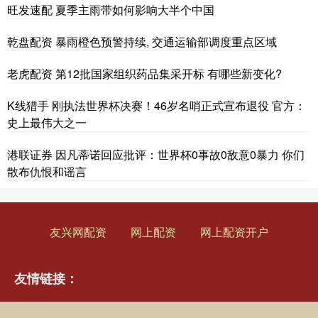
旺发速配 夏季主雨带如何影响大半个中国
乾盘配资 暴雨橙色预警持续, 交通运输部调度重点区域
老虎配资 第12批国家组织药品集采开标 有哪些新变化?
K线猎手 刚执法世界杯决赛！46岁名哨正式宣布退役 官方：
史上最伟大之一
港联证券 因凡蒂诺回应批评：世界杯0事故0敌意0暴力 你们
散布仇恨和谣言
友兴网配资
网上配资
网上配资开户
友情链接：