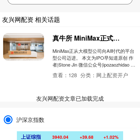
友兴网配资 相关话题
真牛所 MiniMax正式启动A股IPO：「中国大模型双雄」有望会师A股
MiniMax正从大模型公司向AI时代的平台
型公司迈进。 本文为IPO早知道原创 作
者|Stone Jin 微信公众号|ipozaozhidao 据
IPO早知道....
查看：
128
分类：
网上配资开户
友兴网配资文章已加载完成
沪深京指数
上证综指
3940.04
+39.68
+1.02%