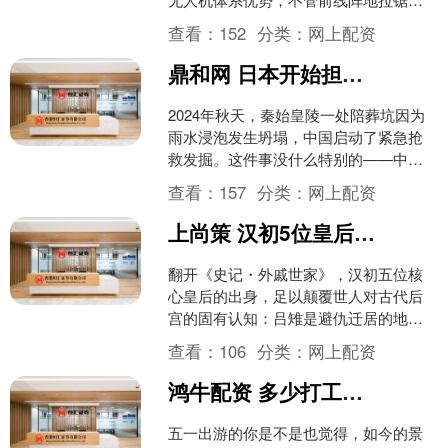
还是纵深非对称偷袭，各式无人机已经
查看：
152
分类：
网上配资
成为俄军挥之不去的噩梦！....
鼎和网 日本开始担心了！若中国打开秦始皇陵，日本的历史可能被改写
2024年秋天，秦始皇陵一处陪葬坑因为
雨水浸泡发生坍塌，中国启动了紧急抢
救发掘。这件事没什么特别的——中国
搞考古是常事。 奇怪的是日本人的反
查看：
157
分类：
网上配资
应。消息传到日本，当....
上尚策 汉初5位皇后皆非豪门？司马迁没说透的历史真相
翻开《史记・外戚世家》，汉初五位核
心皇后的出身，足以颠覆世人对古代后
宫的固有认知：吕雉是避仇迁居的地方
富户之女，薄姬为魏豹姬妾、身世飘
查看：
106
分类：
网上配资
零，窦漪房是无依无靠的底层....
鸿牛配资 多少打工人五一出游被景区AI拍成「犯罪嫌疑人」？“死亡角度配高糊画质，去水印还得收你20”
五一出游的你是不是也觉得，如今的景