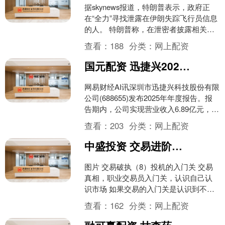
据skynews报道，特朗普表示，政府正
在“全力”寻找泄露在伊朗失踪飞行员信息
的人。 特朗普称，在泄密者披露相关信
息前，伊朗方面并不知道还有第二名美
查看：
188
分类：
网上配资
军人员失踪。....
国元配资 迅捷兴2025年营收增长45% 珠海新厂投产致短期亏损
网易财经AI讯深圳市迅捷兴科技股份有限
公司(688655)发布2025年年度报告。报
告期内，公司实现营业收入6.89亿元，同
比增长45.21%，主要得益于公司在....
查看：
203
分类：
网上配资
中盛投资 交易进阶关，在成熟的泡沫里，读懂幻觉的代价
图片 交易破执（8）投机的入门关 交易
真相，职业交易员入门关，认识自己认
识市场 如果交易的入门关是认识到不确
定性，那么交易的进阶关，就是走出幻
查看：
162
分类：
网上配资
觉，走向成熟 金融....