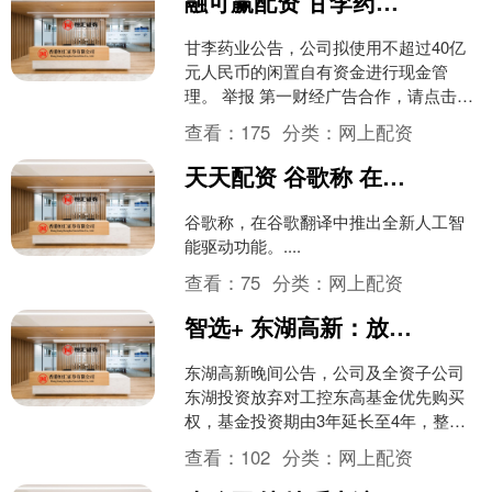
融可赢配资 甘李药业：拟使用不超过40亿元闲置自有资金进行现金管理
甘李药业公告，公司拟使用不超过40亿
元人民币的闲置自有资金进行现金管
理。 举报 第一财经广告合作，请点击这
里此内容为第一财经原创，著作权归第
查看：
175
分类：
网上配资
一财经所有。未经第一....
天天配资 谷歌称 在谷歌翻译中推出全新人工智能驱动功能
谷歌称，在谷歌翻译中推出全新人工智
能驱动功能。....
查看：
75
分类：
网上配资
智选+ 东湖高新：放弃工控东高基金优先购买权
东湖高新晚间公告，公司及全资子公司
东湖投资放弃对工控东高基金优先购买
权，基金投资期由3年延长至4年，整体
存续期限由7年调整为8年。公司认缴出
查看：
102
分类：
网上配资
资2.45亿元，占基....