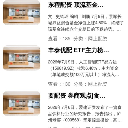
东程配资 顶流基金经理刘彦春高位调仓科技股 风格漂移还是为基民负责？
文 | 史铃璐 编辑 | 刘鹏 7月9日，景顺长
城鼎益混合基金净值上涨4.50%，终结了
该基金连续六个交易日的下跌趋势。当
日硬科技板块走势强劲，半导体产业链
查看：
185
分类：
网上配资
个股....
丰泰优配 ETF主力榜 | 人工智能ETF易方达(159819)主力资金净流入6644.67万元，居可比基金第一-20260709
2026年7月9日，人工智能ETF易方达
（159819.SZ）收涨6.48%，主力资金
（单笔成交额100万元以上）净流入
6644.67万元，居可比基金第一。（数....
查看：
136
分类：
网上配资
要配资 券商观点|食品饮料行业跟踪报告：泸州老窖坚定控量挺价，高分红强化股东回报
2026年7月6日，爱建证券发布了一篇食
品饮料行业的研究报告，报告指出，泸
州老窖（000568）坚定控量挺价，高分
红强化股东回报。 报告具体内容如下：