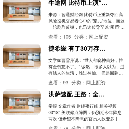
牛途网 比特币上演“过山车”行情 剧烈震荡重燃投机热情 分析师：短期内或难重返高位
来源：智通财经网 比特币正重新夺回高
风险投机交易者心中的“宠儿”地位，而这
一轮剧烈反弹，也迅速传导至以“囤币”为
核心策略的上市公司股价表现上。 在经
查看：
105
分类：
网上配资
历周四加密货....
捷希缘 有了30万存款之后，为什么你还是很穷，也不快乐
文学家曹雪芹说：“世人都晓神仙好，惟
有金钱忘不了。” 诚然，很多人以为，过
有钱人的生活，胜过神仙。 但是回到当
下社会，很多人有了三十万存款之后，
查看：
93
分类：
网上配资
却还是不快乐，觉....
洪萨速配 王路：全球流动性收紧担忧引发风险释放 A股或进入盘整区间
举报 文章作者 财经夜行线 相关视频
03'18'' 美联储点阵图：仍预期今年降息
两次 但希望不降息的官员人数变多丨从
华尔街到陆家嘴 4....
查看：
78
分类：
网上配资