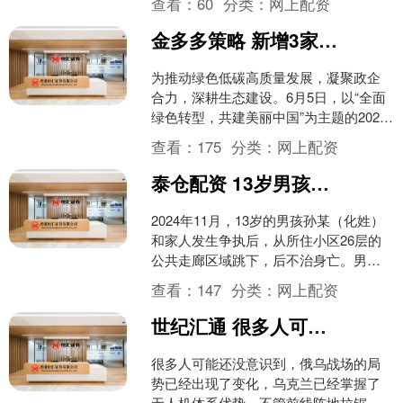
查看：
60
分类：
网上配资
周度跟踪....
金多多策略 新增3家国家级绿色工厂，金桥开发区六五环境日暨生态文化宣传活动举行
为推动绿色低碳高质量发展，凝聚政企
合力，深耕生态建设。6月5日，以“全面
绿色转型，共建美丽中国”为主题的2026
年金桥开发区六五环境日宣传活动暨第
查看：
175
分类：
网上配资
十五届金桥生态....
泰仓配资 13岁男孩与父亲吵架后从26楼走廊跳下身亡，法院：物业担责20%，赔偿20.8万
2024年11月，13岁的男孩孙某（化姓）
和家人发生争执后，从所住小区26层的
公共走廊区域跳下，后不治身亡。男孩
家属将小区物业告上法庭，认为公共走
查看：
147
分类：
网上配资
廊窗户安全锁扣....
世纪汇通 很多人可能还没意识到，俄乌战场的局势已经出现了变化，乌克兰已经掌握了
很多人可能还没意识到，俄乌战场的局
势已经出现了变化，乌克兰已经掌握了
无人机体系优势，不管前线阵地拉锯，