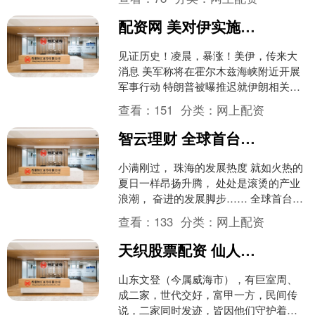
配资网 美对伊实施新制裁！特朗普开会几小时，未公布最终决定，伊朗“放狠话”：靠导弹争取权利
见证历史！凌晨，暴涨！美伊，传来大
消息 美军称将在霍尔木兹海峡附近开展
军事行动 特朗普被曝推迟就伊朗相关协
议作最终决定 美国在加勒比地区部署约
查看：
151
分类：
网上配资
1300名海军陆战....
智云理财 全球首台，珠海开建！
小满刚过， 珠海的发展热度 就如火热的
夏日一样昂扬升腾， 处处是滚烫的产业
浪潮， 奋进的发展脚步…… 全球首台20
兆瓦漂浮式风机 “图强号”在珠海开建，
查看：
133
分类：
网上配资
拱北口....
天织股票配资 仙人指甲：山东威海富豪，祖上有人成仙
山东文登（今属威海市），有巨室周、
成二家，世代交好，富甲一方，民间传
说，二家同时发迹，皆因他们守护着共