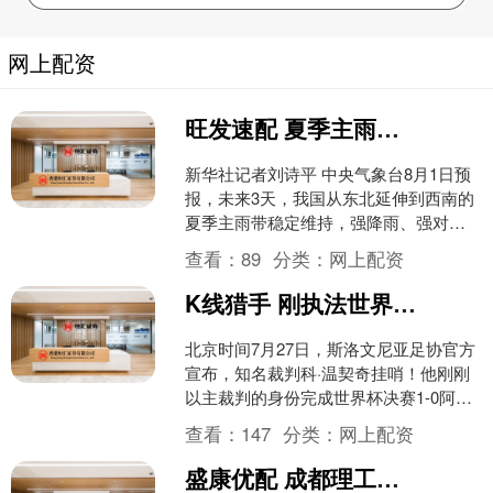
网上配资
旺发速配 夏季主雨带如何影响大半个中国
新华社记者刘诗平 中央气象台8月1日预
报，未来3天，我国从东北延伸到西南的
夏季主雨带稳定维持，强降雨、强对流
天气将影响大半个中国。其中，四川盆
查看：
89
分类：
网上配资
地需高度警惕旱涝急....
K线猎手 刚执法世界杯决赛！46岁名哨正式宣布退役 官方：史上最伟大之一
北京时间7月27日，斯洛文尼亚足协官方
宣布，知名裁判科·温契奇挂哨！他刚刚
以主裁判的身份完成世界杯决赛1-0阿根
廷的执法工作。 温契奇今年46岁，参与
查看：
147
分类：
网上配资
了2022....
盛康优配 成都理工大学“红脉传声 薪火梓潼”实践团队赴中国两弹城开展暑期社会实践