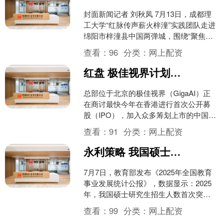
封面新闻记者 刘秋凤 7月13日，成都理
工大学“红脉传声薪火梓潼”实践团队走进
绵阳市梓潼县中国两弹城，围绕“聚焦传
承红色基因，铸牢复兴之魂”主题，开展
查看：
96
分类：
网上配资
暑期社会实....
红盘 极佳视界计划最快今年在香港IPO
总部位于北京的极佳视界（GigaAI）正
在商讨最快今年在香港进行首次公开募
股（IPO），加入众多筹划上市的中国人
工智能企业行列。 极佳视界创始人兼首
查看：
91
分类：
网上配资
席执行官黄冠....
永利策略 我国硕士研究生毕业生人数首次突破100万！
7月7日，教育部发布《2025年全国教育
事业发展统计公报》，数据显示：2025
年，我国硕士研究生招生人数首次突破
120万，毕业生人数首次突破100万。
查看：
99
分类：
网上配资
2011....