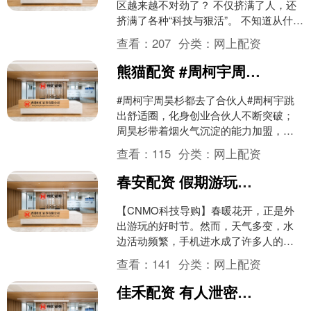
区越来越不对劲了？ 不仅挤满了人，还
挤满了各种“科技与狠活”。 不知道从什么
时候开始，每个热门景区的打卡点位上
查看：
207
分类：
网上配资
都摆上了一台「A....
熊猫配资 #周柯宇周昊杉都去了合伙人#周柯宇跳出舒适圈，化身创业合伙人不断突破
#周柯宇周昊杉都去了合伙人#周柯宇跳
出舒适圈，化身创业合伙人不断突破；
周昊杉带着烟火气沉淀的能力加盟，兄
弟俩各自发光，未来可期 ​​​....
查看：
115
分类：
网上配资
春安配资 假期游玩不怕水！这四台IP69级防尘防水手机值得拥有
【CNMO科技导购】春暖花开，正是外
出游玩的好时节。然而，天气多变，水
边活动频繁，手机进水成了许多人的心
头大患。近年来，手机厂商纷纷在防尘
查看：
141
分类：
网上配资
防水性能上发力，IP6....
佳禾配资 有人泄密，特朗普：要么交出线人，要么坐牢