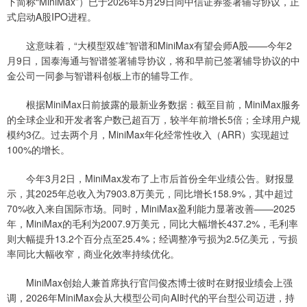
下简称“MiniMax”）已于2026年5月29日同中信证券签署辅导协议，正
式启动A股IPO进程。
这意味着，“大模型双雄”智谱和MiniMax有望会师A股——今年2
月9日，国泰海通与智谱签署辅导协议，将和早前已签署辅导协议的中
金公司一同参与智谱科创板上市的辅导工作。
根据MiniMax日前披露的最新业务数据：截至目前，MiniMax服务
的全球企业和开发者客户数已超百万，较半年前增长5倍；全球用户规
模约3亿。过去两个月，MiniMax年化经常性收入（ARR）实现超过
100%的增长。
今年3月2日，MiniMax发布了上市后首份全年业绩公告。财报显
示，其2025年总收入为7903.8万美元，同比增长158.9%，其中超过
70%收入来自国际市场。同时，MiniMax盈利能力显著改善——2025
年，MiniMax的毛利为2007.9万美元，同比大幅增长437.2%，毛利率
则大幅提升13.2个百分点至25.4%；经调整净亏损为2.5亿美元，亏损
率同比大幅收窄，商业化效率持续优化。
MiniMax创始人兼首席执行官闫俊杰博士彼时在财报业绩会上强
调，2026年MiniMax会从大模型公司向AI时代的平台型公司迈进，持