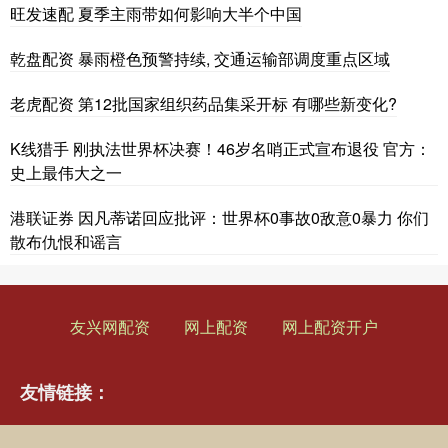
旺发速配 夏季主雨带如何影响大半个中国
乾盘配资 暴雨橙色预警持续, 交通运输部调度重点区域
老虎配资 第12批国家组织药品集采开标 有哪些新变化?
K线猎手 刚执法世界杯决赛！46岁名哨正式宣布退役 官方：
史上最伟大之一
港联证券 因凡蒂诺回应批评：世界杯0事故0敌意0暴力 你们
散布仇恨和谣言
友兴网配资
网上配资
网上配资开户
友情链接：