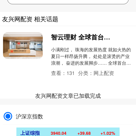
友兴网配资 相关话题
智云理财 全球首台，珠海开建！
小满刚过， 珠海的发展热度 就如火热的
夏日一样昂扬升腾， 处处是滚烫的产业
浪潮， 奋进的发展脚步…… 全球首台20
兆瓦漂浮式风机 “图强号”在珠海开建，
查看：
131
分类：
网上配资
拱北口....
友兴网配资文章已加载完成
沪深京指数
上证综指
3940.04
+39.68
+1.02%