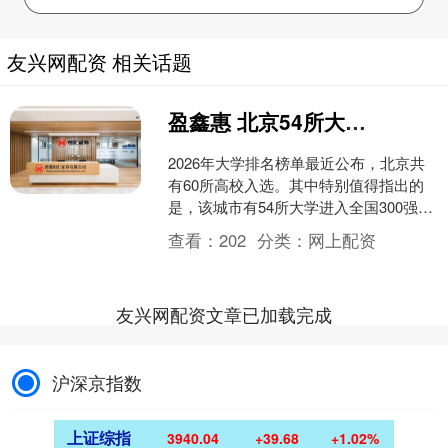
友兴网配资 相关话题
盈鑫惠 北京54所大学入围国内300强！北方工大领先北舞，北服远超北农
2026年大学排名榜单最近公布，北京共
有60所高校入选。其中特别值得指出的
是，该城市有54所大学进入全国300强，
这在全国范围内都十分突出。在这些学
查看：
202
分类：
网上配资
校中，北方工....
友兴网配资文章已加载完成
沪深京指数
上证综指
3940.04
+39.68
+1.02%