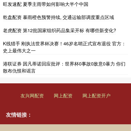
旺发速配 夏季主雨带如何影响大半个中国
乾盘配资 暴雨橙色预警持续, 交通运输部调度重点区域
老虎配资 第12批国家组织药品集采开标 有哪些新变化?
K线猎手 刚执法世界杯决赛！46岁名哨正式宣布退役 官方：
史上最伟大之一
港联证券 因凡蒂诺回应批评：世界杯0事故0敌意0暴力 你们
散布仇恨和谣言
友兴网配资
网上配资
网上配资开户
友情链接：