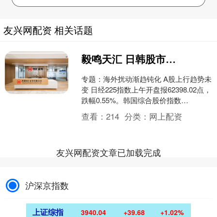
友兴网配资 相关话题
毅鸣天汇 日韩股市低开 韩国低开1.7%
专题：海外扰动渐趋钝化 A股上行趋势未
变 日经225指数上午开盘报62398.02点，
跌幅0.55%。韩国综合股价指数
（KOSPI）开盘下跌1.7%，至7513....
查看：
214
分类：
网上配资
友兴网配资文章已加载完成
沪深京指数
上证综指
3940.04
+39.68
+1.02%