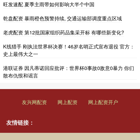
旺发速配 夏季主雨带如何影响大半个中国
乾盘配资 暴雨橙色预警持续, 交通运输部调度重点区域
老虎配资 第12批国家组织药品集采开标 有哪些新变化?
K线猎手 刚执法世界杯决赛！46岁名哨正式宣布退役 官方：
史上最伟大之一
港联证券 因凡蒂诺回应批评：世界杯0事故0敌意0暴力 你们
散布仇恨和谣言
友兴网配资
网上配资
网上配资开户
友情链接：