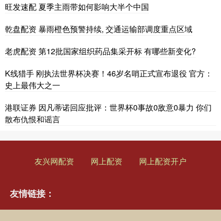
旺发速配 夏季主雨带如何影响大半个中国
乾盘配资 暴雨橙色预警持续, 交通运输部调度重点区域
老虎配资 第12批国家组织药品集采开标 有哪些新变化?
K线猎手 刚执法世界杯决赛！46岁名哨正式宣布退役 官方：
史上最伟大之一
港联证券 因凡蒂诺回应批评：世界杯0事故0敌意0暴力 你们
散布仇恨和谣言
友兴网配资
网上配资
网上配资开户
友情链接：