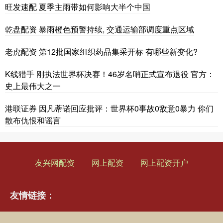
旺发速配 夏季主雨带如何影响大半个中国
乾盘配资 暴雨橙色预警持续, 交通运输部调度重点区域
老虎配资 第12批国家组织药品集采开标 有哪些新变化?
K线猎手 刚执法世界杯决赛！46岁名哨正式宣布退役 官方：
史上最伟大之一
港联证券 因凡蒂诺回应批评：世界杯0事故0敌意0暴力 你们
散布仇恨和谣言
友兴网配资
网上配资
网上配资开户
友情链接：