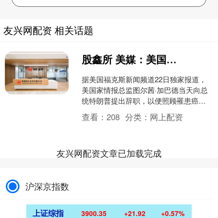
友兴网配资 相关话题
股鑫所 美媒：美国国家情报总监辞职
据美国福克斯新闻频道22日独家报道，
美国家情报总监图尔茜·加巴德当天向总
统特朗普提出辞职，以便照顾罹患癌症
的丈夫。（新华社） 举报 第一财经广告
查看：
208
分类：
网上配资
合作，请点击这里....
友兴网配资文章已加载完成
沪深京指数
上证综指
3900.35
+21.92
+0.57%