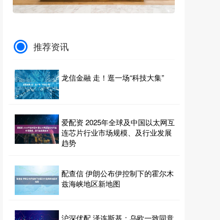
推荐资讯
龙信金融 走！逛一场“科技大集”
爱配资 2025年全球及中国以太网互
连芯片行业市场规模、及行业发展
趋势
配查信 伊朗公布伊控制下的霍尔木
兹海峡地区新地图
沪深优配 泽连斯基：乌欧一致同意