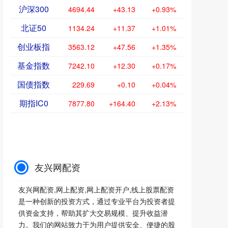
沪深300
4694.44
+43.13
+0.93%
北证50
1134.24
+11.37
+1.01%
创业板指
3563.12
+47.56
+1.35%
基金指数
7242.10
+12.30
+0.17%
国债指数
229.69
+0.10
+0.04%
期指IC0
7877.80
+164.40
+2.13%
友兴网配资
友兴网配资,网上配资,网上配资开户,线上股票配资
是一种创新的投资方式，通过专业平台为投资者提
供资金支持，帮助其扩大交易规模、提升收益潜
力。我们的网站致力于为用户提供安全、便捷的股