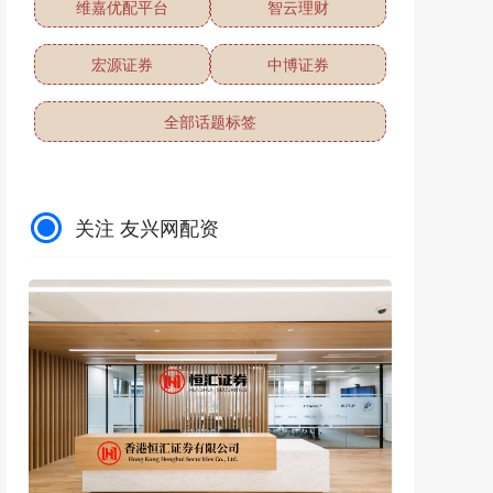
维嘉优配平台
智云理财
宏源证券
中博证券
全部话题标签
关注 友兴网配资