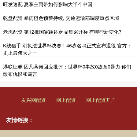
旺发速配 夏季主雨带如何影响大半个中国
乾盘配资 暴雨橙色预警持续, 交通运输部调度重点区域
老虎配资 第12批国家组织药品集采开标 有哪些新变化?
K线猎手 刚执法世界杯决赛！46岁名哨正式宣布退役 官方：
史上最伟大之一
港联证券 因凡蒂诺回应批评：世界杯0事故0敌意0暴力 你们
散布仇恨和谣言
友兴网配资
网上配资
网上配资开户
友情链接：