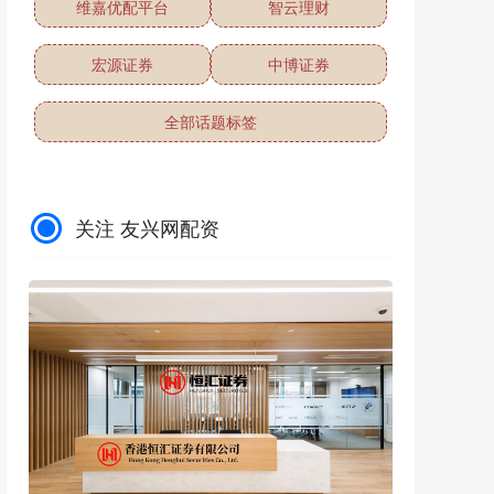
维嘉优配平台
智云理财
宏源证券
中博证券
全部话题标签
关注 友兴网配资