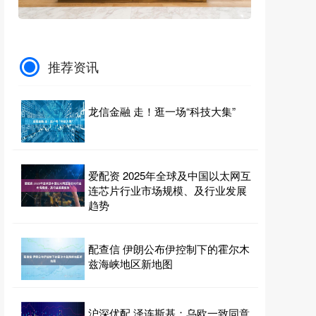
推荐资讯
龙信金融 走！逛一场“科技大集”
爱配资 2025年全球及中国以太网互
连芯片行业市场规模、及行业发展
趋势
配查信 伊朗公布伊控制下的霍尔木
兹海峡地区新地图
沪深优配 泽连斯基：乌欧一致同意