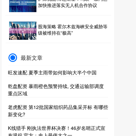
加快推进落实无人机合作协议
股海策略 霍尔木兹海峡安全威胁等
级被维持在“极高”
最新文章
旺发速配 夏季主雨带如何影响大半个中国
乾盘配资 暴雨橙色预警持续, 交通运输部调度
重点区域
老虎配资 第12批国家组织药品集采开标 有哪些
新变化?
K线猎手 刚执法世界杯决赛！46岁名哨正式宣
布退役 官方：史上最伟大之一