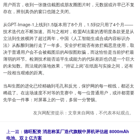
用户而言，收到一张微信截图或朋友圈图片时，元数据或许早已不复
存在，辨别真伪的窗口也随之关闭。
从GPT-Image-1上线到1.5版本用了8个月，1.5到2只用了4个月——
技术迭代在不断加速。而与之相对，欧盟AI法案的透明度条款更是从
立法到生效横跨了超过两年，中国《人工智能生成合成内容标识办
法》从酝酿到施行走了一年多。安全护栏能否有效拦截恶意使用，取
决于普通用户会不会被截图后的AI假图欺骗，而这恰恰是当前护栏最
薄弱的环节。检测技术能否追平生成能力的代际差距也仍是一个巨大
的未知数。而法规的落地效果，“持证上岗”在纸面与实操之间，还有
一段相当艰难的距离。
当AI生图的进化已经精确到毛孔和反光，保护网的每一根线，都还太
稀疏了。在这场速度不对等的竞赛中，每一位普通用户，或许都需要
先学会一件事：对屏幕上的一切，多留一分警惕。
友兴网配资提示：文章来自网络，不代表本站观点。
上一篇：
德旺配资 消息称某厂迭代旗舰中屏机评估超 8000mAh
电池、双 2 亿方案