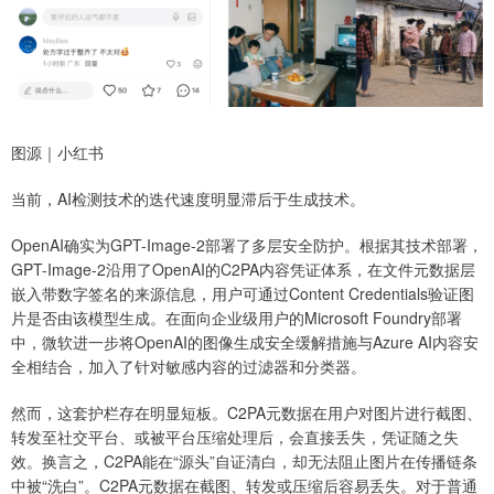
图源｜小红书
当前，AI检测技术的迭代速度明显滞后于生成技术。
OpenAI确实为GPT-Image-2部署了多层安全防护。根据其技术部署，
GPT-Image-2沿用了OpenAI的C2PA内容凭证体系，在文件元数据层
嵌入带数字签名的来源信息，用户可通过Content Credentials验证图
片是否由该模型生成。在面向企业级用户的Microsoft Foundry部署
中，微软进一步将OpenAI的图像生成安全缓解措施与Azure AI内容安
全相结合，加入了针对敏感内容的过滤器和分类器。
然而，这套护栏存在明显短板。C2PA元数据在用户对图片进行截图、
转发至社交平台、或被平台压缩处理后，会直接丢失，凭证随之失
效。换言之，C2PA能在“源头”自证清白，却无法阻止图片在传播链条
中被“洗白”。C2PA元数据在截图、转发或压缩后容易丢失。对于普通