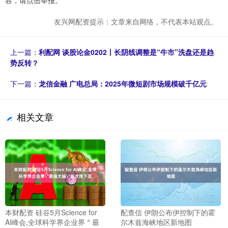
容，请点击举报。
友兴网配资提示：文章来自网络，不代表本站观点。
上一篇：
利配网 谈股论金0202丨长阴线调整是“牛市”洗盘还是趋
势反转？
下一篇：
龙信金融 广电总局：2025年微短剧市场规模破千亿元
相关文章
本财配资 硅谷5月Science for
配查信 伊朗公布伊控制下的霍
AI峰会,全球科学界企业界＂最
尔木兹海峡地区新地图