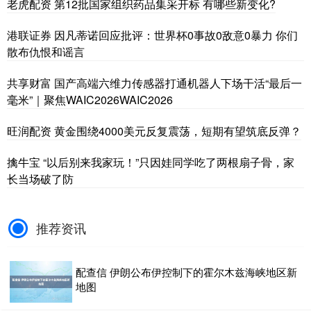
老虎配资 第12批国家组织药品集采开标 有哪些新变化?
港联证券 因凡蒂诺回应批评：世界杯0事故0敌意0暴力 你们
散布仇恨和谣言
共享财富 国产高端六维力传感器打通机器人下场干活“最后一
毫米”｜聚焦WAIC2026WAIC2026
旺润配资 黄金围绕4000美元反复震荡，短期有望筑底反弹？
擒牛宝 “以后别来我家玩！”只因娃同学吃了两根扇子骨，家
长当场破了防
推荐资讯
配查信 伊朗公布伊控制下的霍尔木兹海峡地区新
地图