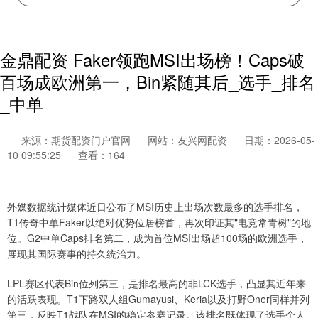
金鼎配资 Faker领跑MSI出场榜！Caps破
百场成欧洲第一，Bin紧随其后_选手_排名
_中单
来源：期货配资门户官网
网站：友兴网配资
日期：2026-05-
10 09:55:25
查看：164
外媒数据统计媒体近日公布了MSI历史上出场次数最多的选手排名，
T1传奇中单Faker以绝对优势位居榜首，再次印证其"电竞常青树"的地
位。G2中单Caps排名第二，成为首位MSI出场超100场的欧洲选手，
展现其国际赛事的持久统治力。
LPL赛区代表Bin位列第三，是排名最高的非LCK选手，凸显其近年来
的活跃表现。T1下路双人组Gumayusi、Keria以及打野Oner同样并列
第三，反映T1战队在MSI的稳定参赛记录。该排名既体现了选手个人