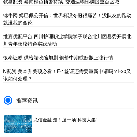
乾盘配资 暴雨橙色预警持续, 交通运输部调度重点区域
锦牛网 姆巴佩公开信：世界杯没夺冠很痛苦！没队友的跑动
就没我的金靴
维嘉优配平台 四川护理职业学院学子联合北川团县委开展北
川青年夜校特色实践活动
银泰证券 供给端收缩加剧 铜价中期或酝酿上涨行情
N配资 美本升美硕必看！F-1签证还需要重新申请吗？I-20又
该如何处理？
推荐资讯
龙信金融 走！逛一场“科技大集”